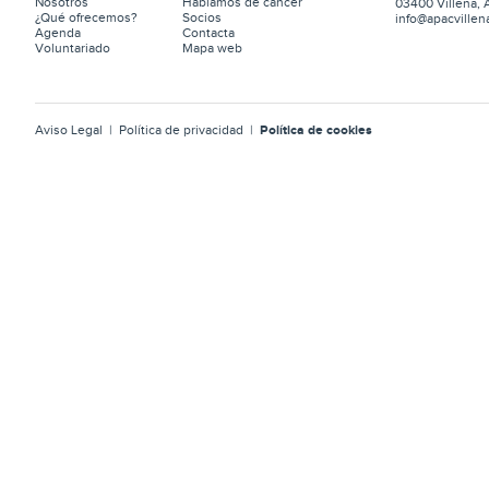
Nosotros
Hablamos de cáncer
03400 Villena, 
¿Qué ofrecemos?
Socios
info@apacvillen
Agenda
Contacta
Voluntariado
Mapa web
Aviso Legal
|
Política de privacidad
|
Política de cookies