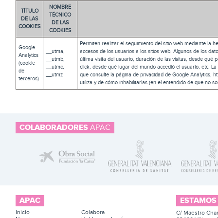
NOMBRE
TÍTULO
TÉCNICO
DE LAS
DE LAS
COOKIES
COOKIES
Permiten realizar el seguimiento del sitio web mediante la 
Google
__utma,
accesos de los usuarios a los sitios web. Algunos de los dat
Analytics
__utmb,
última visita del usuario, duración de las visitas, desde qué
(cookie
__utmc,
click, desde qué lugar del mundo accedió el usuario, etc. La
de
__utmz
que consulte la página de privacidad de Google Analytics, h
terceros)
utiliza y de cómo inhabilitarlas (en el entendido de que no s
COLABORADORES
APAC
APAC
ESTAMOS
Inicio
Colabora
C/ Maestro Chan