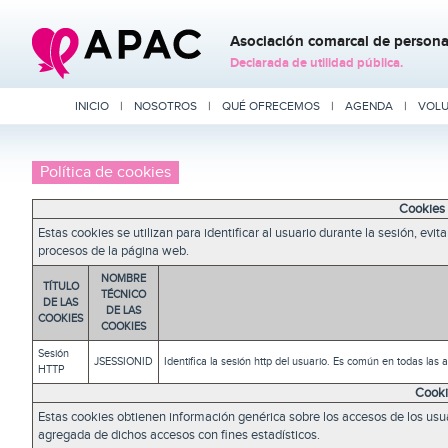
Asociación comarcal de personas
Declarada de utilidad pública.
INICIO
|
NOSOTROS
|
QUÉ OFRECEMOS
|
AGENDA
|
VOLU
Política de cookies
Cookies 
Estas cookies se utilizan para identificar al usuario durante la sesión, ev
procesos de la página web.
NOMBRE
TÍTULO
TÉCNICO
DE LAS
DE LAS
COOKIES
COOKIES
Sesión
JSESSIONID
Identifica la sesión http del usuario. Es común en todas las 
HTTP
Cooki
Estas cookies obtienen información genérica sobre los accesos de los usu
agregada de dichos accesos con fines estadísticos.