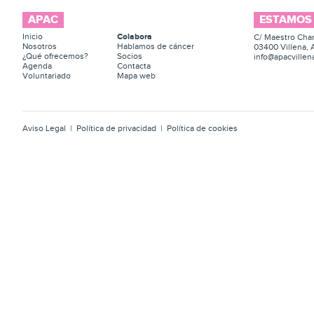
APAC
ESTAMOS
Inicio
Colabora
C/ Maestro Chan
Nosotros
Hablamos de cáncer
03400 Villena, 
¿Qué ofrecemos?
Socios
info@apacvillen
Agenda
Contacta
Voluntariado
Mapa web
Aviso Legal
|
Política de privacidad
|
Política de cookies